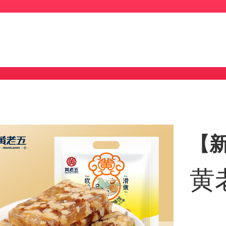
【
黄
40