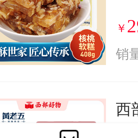
2
￥
销
西部好
生