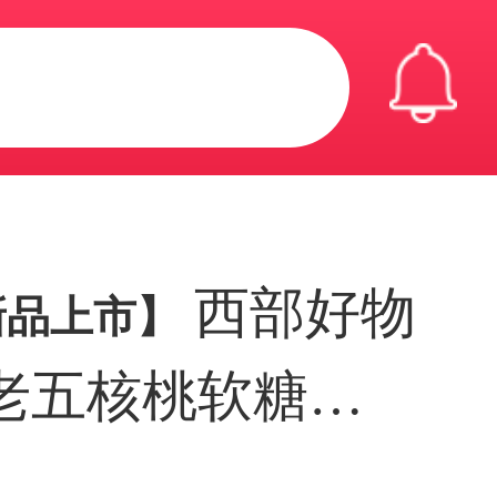
西部好物
新品上市】
老五核桃软糖
8g