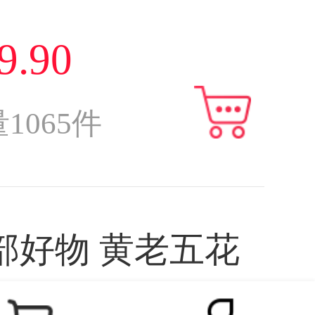
9.90
量
1065
件
物 黄老五花
酥原味/椒盐/木糖