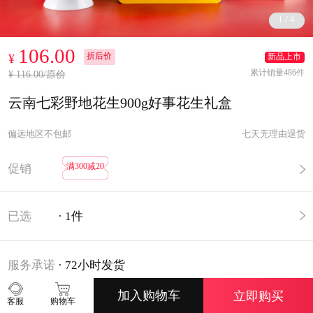
1
/
4
106.00
折后价
¥
新品上市
累计销量486件
¥ 116.00/原价
云南七彩野地花生900g好事花生礼盒
偏远地区不包邮
七天无理由退货
满300减20
促销
已选
·
1
件
服务承诺
·
72小时发货
加入购物车
立即购买
客服
购物车