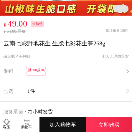
1
/
3
49.00
折后价
¥
累计销量636件
¥ 54.00/原价
云南七彩野地花生 生脆七彩花生笋268g
偏远地区不包邮
七天无理由退货
满300减20
促销
已选
·
1
件
服务承诺
·
72小时发货
加入购物车
立即购买
客服
购物车