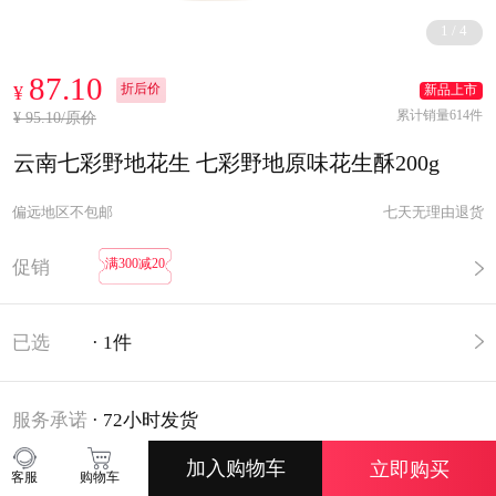
1
/
4
87.10
折后价
¥
新品上市
累计销量614件
¥ 95.10/原价
云南七彩野地花生 七彩野地原味花生酥200g
偏远地区不包邮
七天无理由退货
满300减20
促销
已选
·
1
件
服务承诺
·
72小时发货
加入购物车
立即购买
客服
购物车